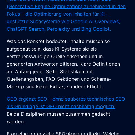
(Generative Engine Optimization) zunehmend in den
Fokus – die Optimierung von Inhalten für KI-
gestützte Suchsysteme wie Google AI Overviews,
ChatGPT Search, Perplexity und Bing Copilot.
Was das konkret bedeutet: Inhalte müssen so
aufgebaut sein, dass KI-Systeme sie als
vertrauenswürdige Quelle erkennen und in
generierten Antworten zitieren. Klare Definitionen
am Anfang jeder Seite, Statistiken mit
Quellenangaben, FAQ-Sektionen und Schema-
Markup sind keine Extras, sondern Pflicht.
GEO ergänzt SEO – ohne sauberes technisches SEO
als Grundlage ist GEO nicht nachhaltig möglich.
Beide Disziplinen müssen zusammen gedacht
werden.
Frag eine potenzielle SEO-Agentur direkt: Welche