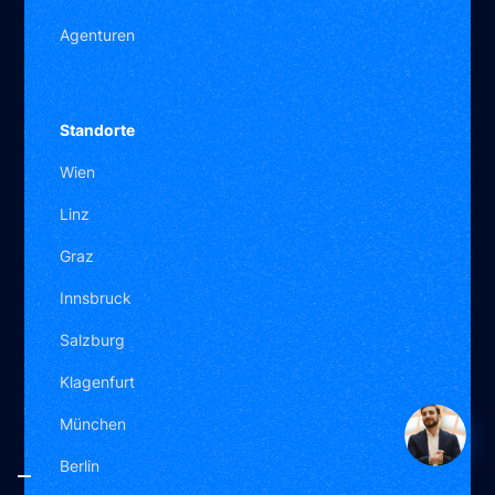
Agenturen
Standorte
Kostenloser Webseiten-
Check
Wien
Linz
Kennenlern-Call buchen
Graz
Per WhatsApp chatten
Innsbruck
E-Mail schreiben
Salzburg
Klagenfurt
München
Berlin