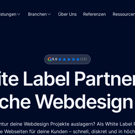
istungen
Branchen
Über Uns
Referenzen
Ressource
5.0
(28)
te Label Partner
iche Webdesign
tur deine Webdesign Projekte auslagern? Als White Label Pa
le Webseiten für deine Kunden – schnell, diskret und in höchs