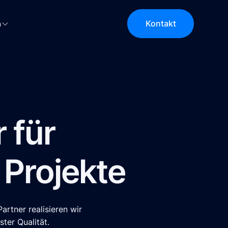
Kontakt
n
 für
 Projekte
rtner realisieren wir
ter Qualität.