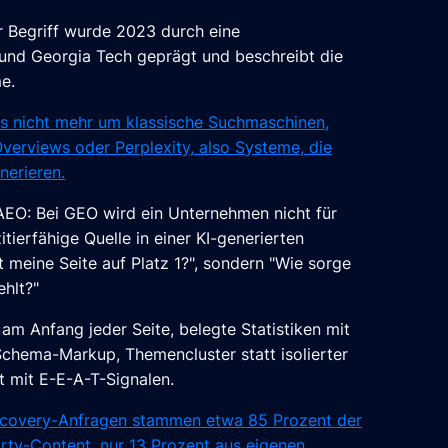
r Begriff wurde 2023 durch eine
y und Georgia Tech geprägt und beschreibt die
e.
 es nicht mehr um klassische Suchmaschinen,
erviews oder Perplexity, also Systeme, die
nerieren.
AEO: Bei GEO wird ein Unternehmen nicht für
zitierfähige Quelle in einer KI-generierten
 meine Seite auf Platz 1?", sondern "Wie sorge
hlt?"
m Anfang jeder Seite, belegte Statistiken mit
Schema-Markup, Themencluster statt isolierter
 mit E-E-A-T-Signalen.
scovery-Anfragen stammen etwa 85 Prozent der
ty-Content, nur 13 Prozent aus eigenen