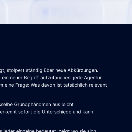
igt, stolpert ständig über neue Abkürzungen.
 ein neuer Begriff aufzutauchen, jede Agentur
m eine Frage: Was davon ist tatsächlich relevant
asselbe Grundphänomen aus leicht
 erkennt sofort die Unterschiede und kann
was jeder einzelne bedeutet, zeigt wo sie sich