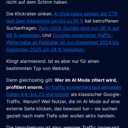
nicht auf dem Schirm haben.
Die Klickraten sinken.
AI Overviews senken die CTR
laut Seer Interactive um bis zu 61 %
bei betroffenen
Suchanfragen.
Zero-Click-Suchen sind von 56 % auf
69 % gestiegen
. Und
Googles organische Traffic-
Weitergabe an Publisher ist von Dezember 2024 bis
Dezember 2025 um 34 % gesunken
.
Klingt alarmierend. Ist es aber nur für einen
bestimmten Typ von Website.
Denn gleichzeitig gilt:
Wer im AI Mode zitiert wird,
profitiert enorm.
AI-Traffic konvertiert laut aktuellen
Daten 4,4- bis 23-mal besser
als klassischer Google-
Traffic. Warum? Weil Nutzer, die im AI Mode auf eine
externe Seite klicken, das bewusst tun – sie suchen
gezielt nach mehr Tiefe oder wollen aktiv handeln.
Die Verschiebung ist also: weniger Traffic insgesamt,